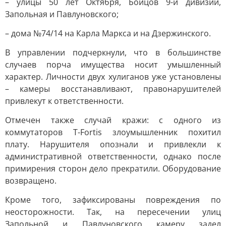
– улицы 50 лет Октября, Бойцов 9-й дивизии,
Запольная и Павлуновского;
– дома №74/14 на Карла Маркса и на Дзержинского.
В управлении подчеркнули, что в большинстве
случаев порча имущества носит умышленный
характер. Личности двух хулиганов уже установлены
– камеры восстанавливают, правонарушителей
привлекут к ответственности.
Отмечен также случай кражи: с одного из
коммутаторов T-Fortis злоумышленник похитил
плату. Нарушителя опознали и привлекли к
административной ответственности, однако после
примирения сторон дело прекратили. Оборудование
возвращено.
Кроме того, зафиксированы повреждения по
неосторожности. Так, на пересечении улиц
Запольной и Павлуновского камеру задел