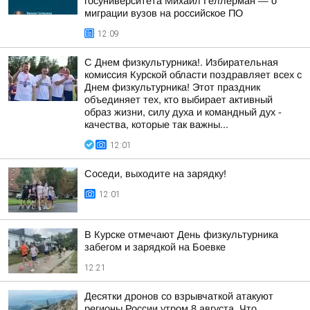
госуниверситета Михаил Геллерман — о
миграции вузов на российское ПО
12:09
С Днем физкультурника!. Избирательная
комиссия Курской области поздравляет всех с
Днем физкультурника! Этот праздник
объединяет тех, кто выбирает активный
образ жизни, силу духа и командный дух -
качества, которые так важны...
12:01
Соседи, выходите на зарядку!
12:01
В Курске отмечают День физкультурника
забегом и зарядкой на Боевке
12:21
Десятки дронов со взрывчаткой атакуют
регионы России утром 8 августа. Что