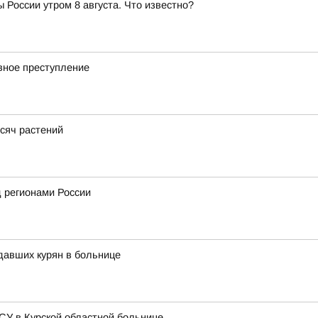
 России утром 8 августа. Что известно?
вное преступление
сяч растений
 регионами России
давших курян в больнице
СУ в Курской областной больнице