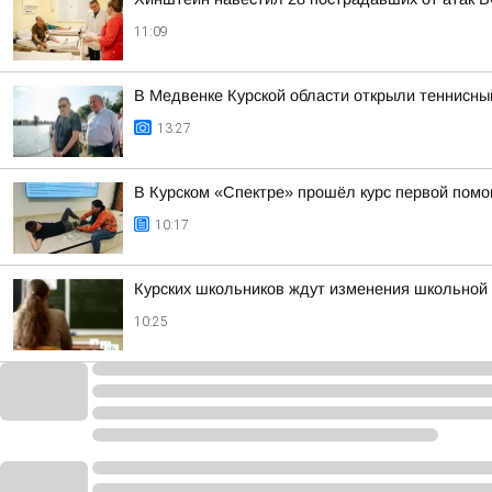
11:09
В Медвенке Курской области открыли теннисны
13:27
В Курском «Спектре» прошёл курс первой пом
10:17
Курских школьников ждут изменения школьной 
10:25