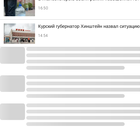
16:50
Курский губернатор Хинштейн назвал ситуацию
14:54