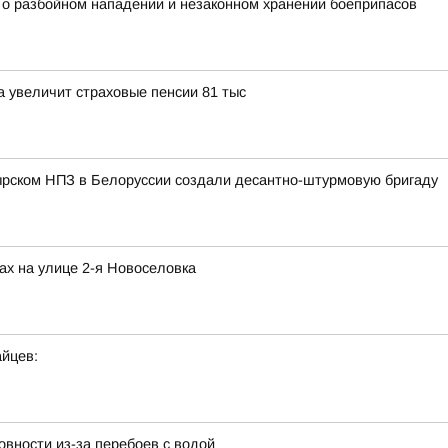
у о разбойном нападении и незаконном хранении боеприпасов
 увеличит страховые пенсии 81 тыс
ырском НПЗ в Белоруссии создали десантно-штурмовую бригаду
ах на улице 2-я Новоселовка
йцев:
вности из-за перебоев с водой