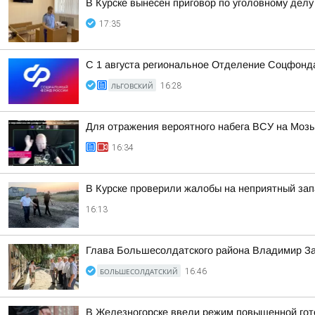
В Курске вынесен приговор по уголовному дел
17:35
С 1 августа региональное Отделение Соцфонда
ЛЬГОВСКИЙ
16:28
Для отражения вероятного набега ВСУ на Моз
16:34
В Курске проверили жалобы на неприятный зап
16:13
Глава Большесолдатского района Владимир За
БОЛЬШЕСОЛДАТСКИЙ
16:46
В Железногорске ввели режим повышенной гото