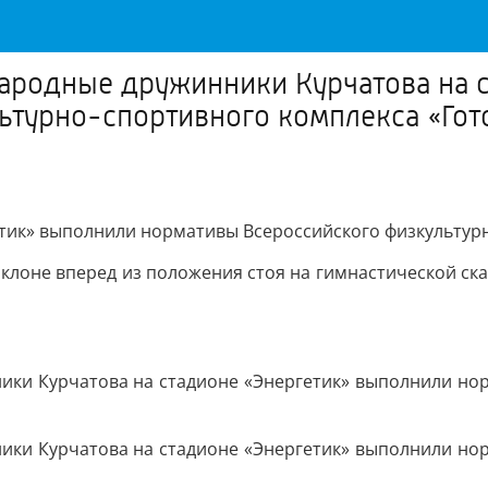
дные дружинники Курчатова на ст
турно-спортивного комплекса «Гото
ик» выполнили нормативы Всероссийского физкультурно
 наклоне вперед из положения стоя на гимнастической с