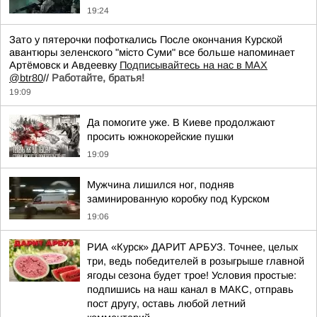
19:24
Зато у пятерочки пофоткались После окончания Курской
авантюры зеленского "мiсто Суми" все больше напоминает
Артёмовск и Авдеевку
Подписывайтесь на нас в MAX
@btr80
//
Работайте, братья!
19:09
Да помогите уже. В Киеве продолжают
просить южнокорейские пушки
19:09
Мужчина лишился ног, подняв
заминированную коробку под Курском
19:06
РИА «Курск» ДАРИТ АРБУЗ. Точнее, целых
три, ведь победителей в розыгрыше главной
ягоды сезона будет трое! Условия простые:
подпишись на наш канал в МАКС, отправь
пост другу, оставь любой летний