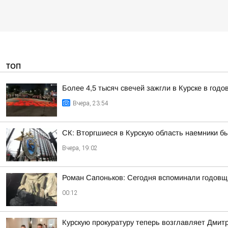
ТОП
Более 4,5 тысяч свечей зажгли в Курске в год
Вчера, 23:54
СК: Вторгшиеся в Курскую область наемники б
Вчера, 19:02
Роман Сапоньков: Сегодня вспоминали годовщ
00:12
Курскую прокуратуру теперь возглавляет Дмит