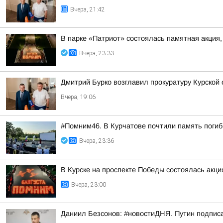
Вчера, 21:42
В парке «Патриот» состоялась памятная акция
Вчера, 23:33
Дмитрий Бурко возглавил прокуратуру Курской 
Вчера, 19:06
#Помним46. В Курчатове почтили память поги
Вчера, 23:36
В Курске на проспекте Победы состоялась акц
Вчера, 23:00
Даниил Безсонов: #новостиДНЯ. Путин подпис