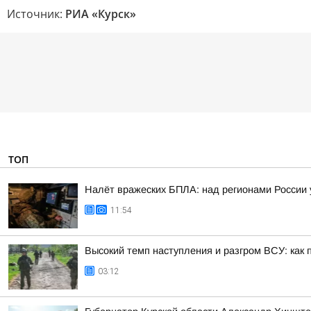
Источник:
РИА «Курск»
ТОП
Налёт вражеских БПЛА: над регионами России 
11:54
Высокий темп наступления и разгром ВСУ: как 
03:12