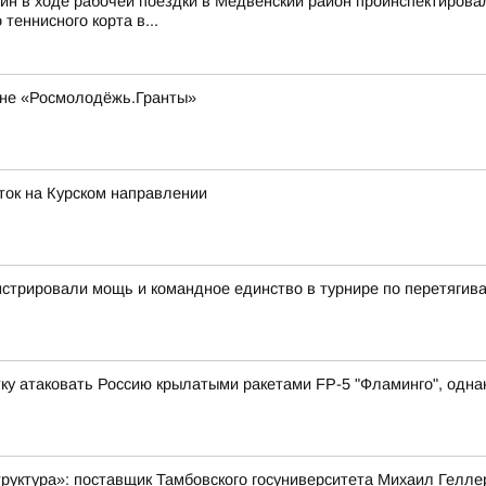
йн в ходе рабочей поездки в Медвенский район проинспектирова
 теннисного корта в...
оне «Росмолодёжь.Гранты»
ток на Курском направлении
стрировали мощь и командное единство в турнире по перетягив
у атаковать Россию крылатыми ракетами FP-5 "Фламинго", однако
руктура»: поставщик Тамбовского госуниверситета Михаил Гелле