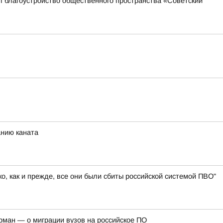
л благоустройство общественного пространства «Советский
анию каната
, как и прежде, все они были сбиты российской системой ПВО"
рман — о миграции вузов на российское ПО