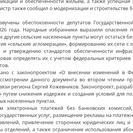
фикации и обеспеченности жильем, а также успешная 
нистр также сообщил о модернизации и строительстве б
озвучены обеспокоенности депутатов Государственн
026 года. Народные избранники выразили опасения п
ак другие сельские населенные пункты могут остаться б
ия «сельские агломерации», формированию их сети с 
в и утверждению стандартов обеспеченности инфра
овав определять их с учетом федеральных критериев 
тов.
зано с законопроектом «О внесении изменений в Фе
ассмотрении данного документа во втором чтении пр
связи региона Сергей Кожевников. Законопроект, разра
» путем снижения издержек и создания условий для по
ых населенных пунктах.
м электронных платежей без банковских комиссий,
государственных услуг, размещение рекламы на платеж
авлений, привлечение сторонних юридических лиц и
ы отделений, а также ограничение использования або