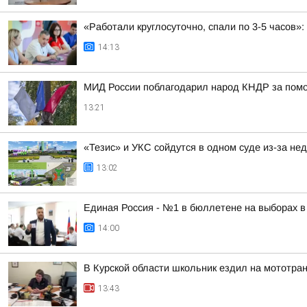
«Работали круглосуточно, спали по 3-5 часов
14:13
МИД России поблагодарил народ КНДР за помо
13:21
«Тезис» и УКС сойдутся в одном суде из-за не
13:02
Единая Россия - №1 в бюллетене на выборах в
14:00
В Курской области школьник ездил на мототра
13:43