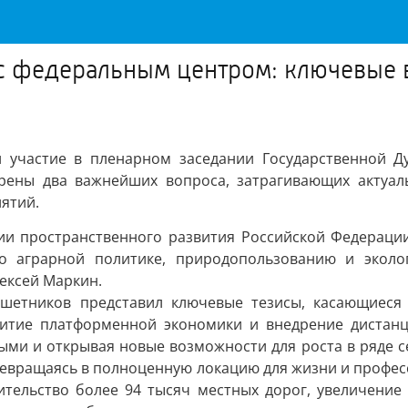
 с федеральным центром: ключевые 
и участие в пленарном заседании Государственной 
рены два важнейших вопроса, затрагивающих актуал
ятий.
ии пространственного развития Российской Федерации
 по аграрной политике, природопользованию и экол
лексей Маркин.
шетников представил ключевые тезисы, касающиеся
витие платформенной экономики и внедрение дистан
ыми и открывая новые возможности для роста в ряде се
ревращаясь в полноценную локацию для жизни и профес
ительство более 94 тысяч местных дорог, увеличение