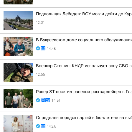
Подпольщик Лебедев: ВСУ могли дойти до Кур
12:31
В Букреевском доме социального обслуживания
14:48
Военкор Стешин: КНДР использует зону СВО в
12:55
Рэпер ST посетил раненых росгвардейцев в Гл
14:31
Определен порядок партий в бюллетене на выб
14:26