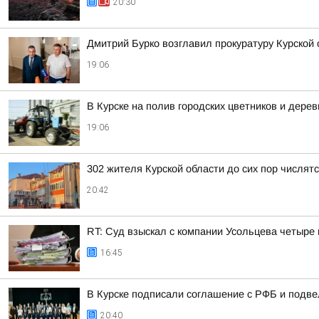
20:30
Дмитрий Бурко возглавил прокуратуру Курской 
19:06
В Курске на полив городских цветников и дере
19:06
302 жителя Курской области до сих пор числя
20:42
RT: Суд взыскал с компании Усольцева четыре
16:45
В Курске подписали соглашение с РФБ и подве
20:40