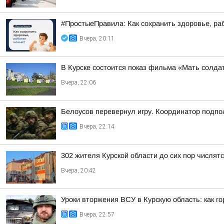
#ПростыеПравила: Как сохранить здоровье, ра
Вчера, 20:11
В Курске состоится показ фильма «Мать солдат
Вчера, 22:06
Белоусов перевернул игру. Координатор подпо
Вчера, 22:14
302 жителя Курской области до сих пор числя
Вчера, 20:42
Уроки вторжения ВСУ в Курскую область: как г
Вчера, 22:57