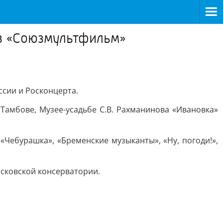
в «Союзмультфильм»
ссии и Росконцерта.
Тамбове, Музее-усадьбе С.В. Рахманинова «Ивановка»
«Чебурашка», «Бременские музыканты», «Ну, погоди!»,
.
осковской консерватории.