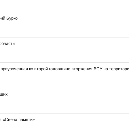
рий Бурко
области
, приуроченная ко второй годовщине вторжения ВСУ на территор
бших
ия «Свеча памяти»