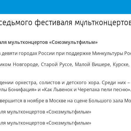
седьмого фестиваля мультконцерто
валя мультконцертов «Союзмультфильм»
 девяти городах России при поддержке Минкультуры Ро
ком Новгороде, Старой Руссе, Малой Вишере, Курске, 
нии оркестра, солистов и детского хора. Среди них – 
кулы Бонифация» и «Как Львенок и Черепаха пели песню»
авершится в ноябре в Москве на сцене Большого зала М