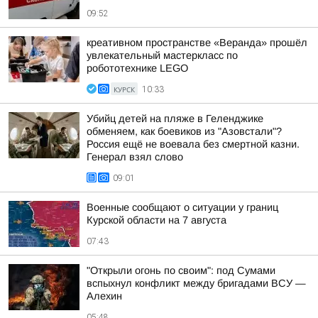
09:52
креативном пространстве «Веранда» прошёл
увлекательный мастеркласс по
робототехнике LEGO
КУРСК
10:33
Убийц детей на пляже в Геленджике
обменяем, как боевиков из "Азовстали"?
Россия ещё не воевала без смертной казни.
Генерал взял слово
09:01
Военные сообщают о ситуации у границ
Курской области на 7 августа
07:43
"Открыли огонь по своим": под Сумами
вспыхнул конфликт между бригадами ВСУ —
Алехин
05:48