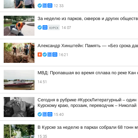
12:33
За неделю из парков, скверов и других общест
КУРСК
14:07
Александр Хинштейн: Память — «Без срока да
16:21
МВД: Пропавшая во время сплава по реке Кан 
14:51
Сегодня в рубрике #КурскЛитературный – один 
Курскому краю, прозаик, переводчик – Никола
15:40
В Курске за неделю в парках собрали 68 тонн 
15:35