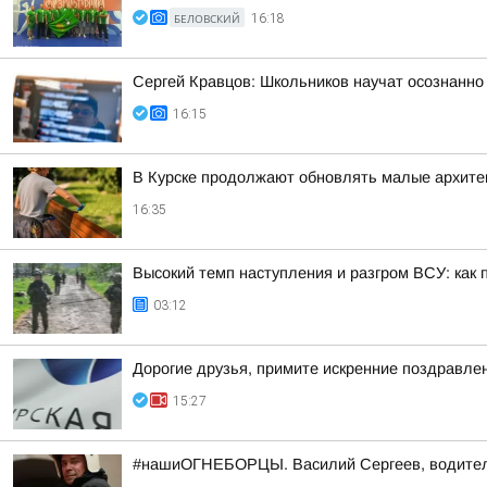
БЕЛОВСКИЙ
16:18
Сергей Кравцов: Школьников научат осознанно
16:15
В Курске продолжают обновлять малые архите
16:35
Высокий темп наступления и разгром ВСУ: как 
03:12
Дорогие друзья, примите искренние поздравле
15:27
#нашиОГНЕБОРЦЫ. Василий Сергеев, водител