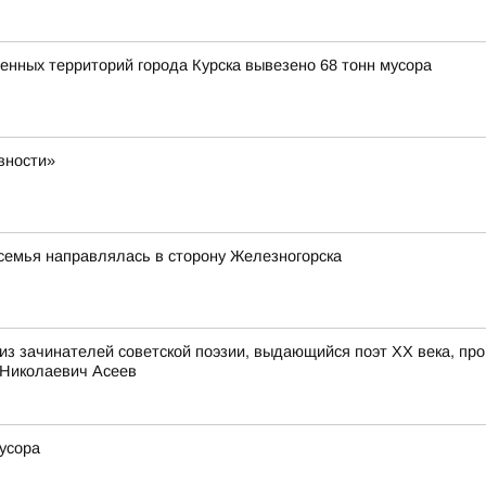
венных территорий города Курска вывезено 68 тонн мусора
вности»
семья направлялась в сторону Железногорска
из зачинателей советской поэзии, выдающийся поэт ХХ века, пр
й Николаевич Асеев
мусора