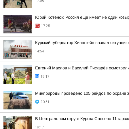
17:56
Юрий Котенок: Россия ещё имеет не один козыр
17:25
Курский губернатор Хинштейн назвал ситуацию
14:54
Евгений Маслов и Василий Пискарёв осмотрели
19:17
Минприроды проведено 105 рейдов по охране 
20:51
В Центральном округе Курска Снесено 11 гараж
19:17