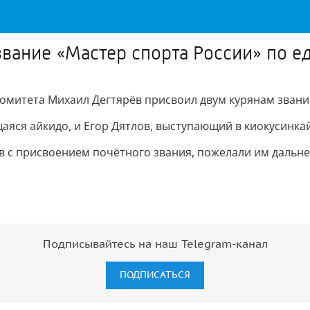
звание «Мастер спорта России» по 
омитета Михаил Дегтярёв присвоил двум курянам звани
яся айкидо, и Егор Дятлов, выступающий в киокусинкай
 с присвоением почётного звания, пожелали им дальне
Подписывайтесь на наш Telegram-канал
ПОДПИСАТЬСЯ