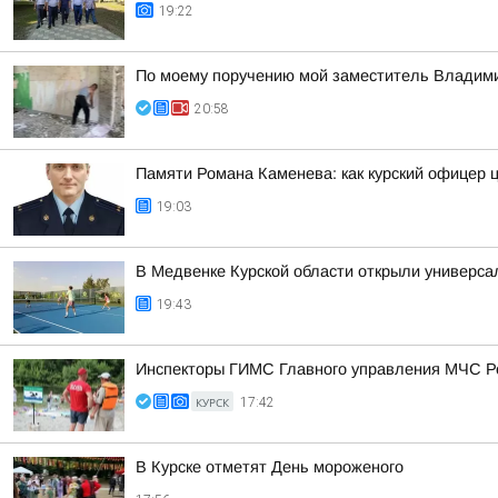
19:22
По моему поручению мой заместитель Владимир
20:58
Памяти Романа Каменева: как курский офицер 
19:03
В Медвенке Курской области открыли универса
19:43
Инспекторы ГИМС Главного управления МЧС Рос
КУРСК
17:42
В Курске отметят День мороженого