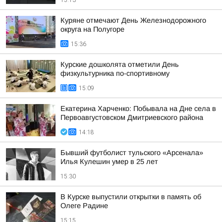
15:13
Куряне отмечают День Железнодорожного
округа на Полугоре
15:36
Курские дошколята отметили День
физкультурника по-спортивному
15:09
Екатерина Харченко: Побывала на Дне села в
Первоавгустовском Дмитриевского района
14:18
Бывший футболист тульского «Арсенала»
Илья Кулешин умер в 25 лет
15:30
В Курске выпустили открытки в память об
Олеге Радине
15:15