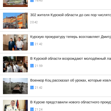
16:45
302 жителя Курской области до сих пор числя
20:42
Курскую прокуратуру теперь возглавляет Дмит
21:42
В Курской области возрождают молодёжный ла
21:59
Военкор Коц рассказал об уроках, которые изв
21:42
В Курске представили нового областного проку
21:24