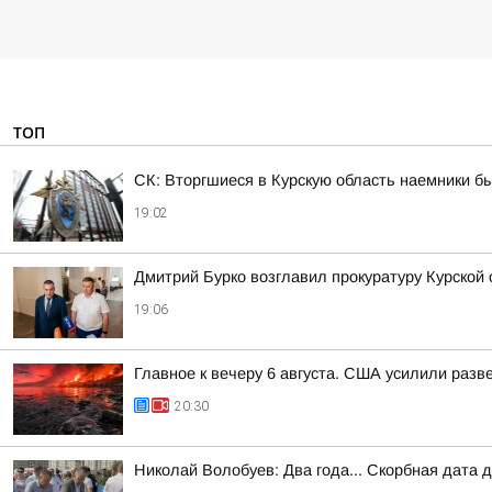
ТОП
СК: Вторгшиеся в Курскую область наемники б
19:02
Дмитрий Бурко возглавил прокуратуру Курской 
19:06
Главное к вечеру 6 августа. США усилили разв
20:30
Николай Волобуев: Два года... Скорбная дата 