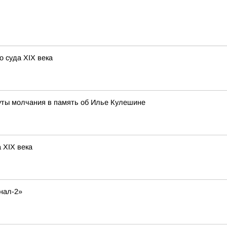
о суда XIX века
уты молчания в память об Илье Кулешине
 XIX века
нал-2»