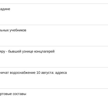
Радине
льных учебников
ру - бывшей узнице концлагерей
аничат водоснабжение 10 августа: адреса
артовые составы