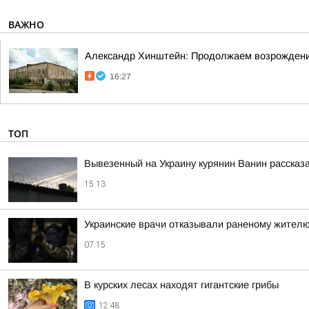
ВАЖНО
Александр Хинштейн: Продолжаем возрождени
16:27
ТОП
Вывезенный на Украину курянин Ванин рассказ
15:13
Украинские врачи отказывали раненому жителю
07:15
В курских лесах находят гигантские грибы
12:48