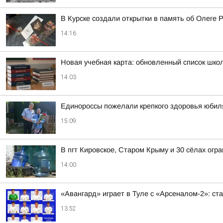
В Курске создали открытки в память об Олеге 
14:16
Новая учебная карта: обновленный список шко
14:03
Единороссы пожелали крепкого здоровья юбиля
15:09
В пгт Кировское, Старом Крыму и 30 сёлах огр
14:00
«Авангард» играет в Туле с «Арсеналом-2»: ст
13:52