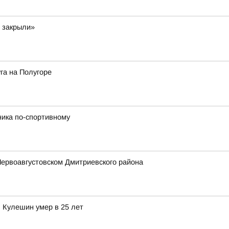
и закрыли»
га на Полугоре
ника по-спортивному
Первоавгустовском Дмитриевского района
 Кулешин умер в 25 лет