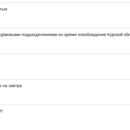
стью
штурмовыми подразделениями во время освобождения Курской об
е на завтра
?!