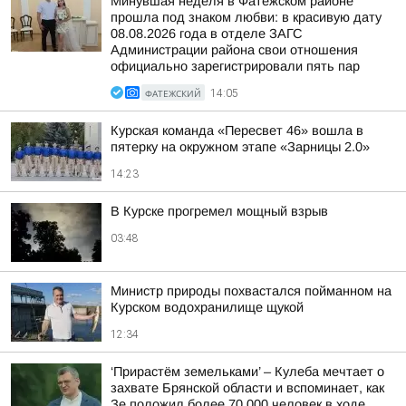
Минувшая неделя в Фатежском районе
прошла под знаком любви: в красивую дату
08.08.2026 года в отделе ЗАГС
Администрации района свои отношения
официально зарегистрировали пять пар
ФАТЕЖСКИЙ
14:05
Курская команда «Пересвет 46» вошла в
пятерку на окружном этапе «Зарницы 2.0»
14:23
В Курске прогремел мощный взрыв
03:48
Министр природы похвастался пойманном на
Курском водохранилище щукой
12:34
‘Прирастём земельками’ – Кулеба мечтает о
захвате Брянской области и вспоминает, как
Зе положил более 70 000 человек в ходе