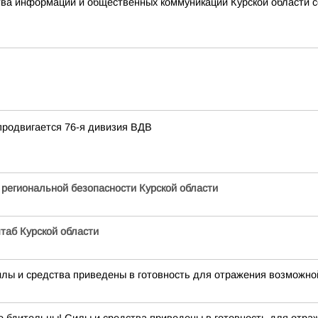
ства информации и общественных коммуникаций Курской области 
продвигается 76-я дивизия ВДВ
 региональной безопасности Курской области
таб Курской области
илы и средства приведены в готовность для отражения возможной