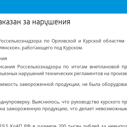
аказан за нарушения
Россельхознадзора по Орловской и Курской областям
янское», работающего под Курском.
исания Россельхознадзора по итогам внеплановой пр
рьезных нарушений технических регламентов на произв
ваемость замороженной продукции, не была оборудова
днупроверку. Выяснилось, что руководство курского п
и на замороженную продукцию, что делает невозможным
19.5 КоАП РФ в размере 200 тысяч рублей за невыпо