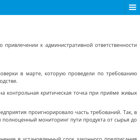
 о привлечении к административной ответственности
оверки в марте, которую проведели по требованию
одстве.
на контрольная критическая точка при приёме живых
редприятия проигнорировало часть требований. Так, в
 полноценный мониторинг пути продукта от сырья до
лнение в установленный срок законного предписания