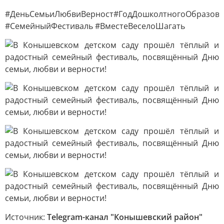
#ДеньСемьиЛюбвиВерност#ГодДошколтногоОбразова
#СемейныйФестиваль #ВместеВеселоШагать
Источник:
Telegram-канал "Конышевский район"