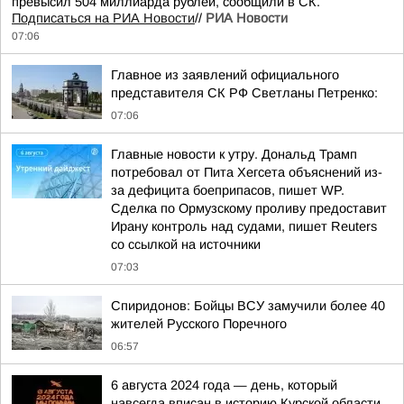
превысил 504 миллиарда рублей, сообщили в СК.
Подписаться на РИА Новости
//
РИА Новости
07:06
Главное из заявлений официального
представителя СК РФ Светланы Петренко:
07:06
Главные новости к утру. Дональд Трамп
потребовал от Пита Хегсета объяснений из-
за дефицита боеприпасов, пишет WP.
Сделка по Ормузскому проливу предоставит
Ирану контроль над судами, пишет Reuters
со ссылкой на источники
07:03
Спиридонов: Бойцы ВСУ замучили более 40
жителей Русского Поречного
06:57
6 августа 2024 года — день, который
навсегда вписан в историю Курской области