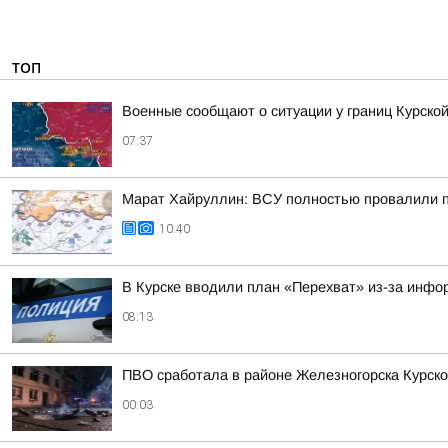
ТОП
Военные сообщают о ситуации у границ Курской
07:37
Марат Хайруллин: ВСУ полностью провалили пл
10:40
В Курске вводили план «Перехват» из-за инфо
08:13
ПВО сработала в районе Железногорска Курско
00:03