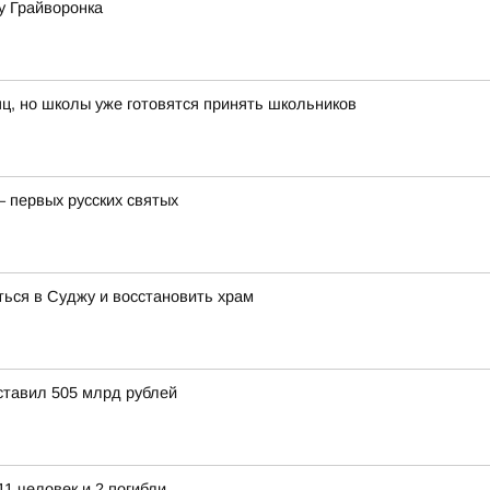
у Грайворонка
ц, но школы уже готовятся принять школьников
– первых русских святых
ься в Суджу и восстановить храм
ставил 505 млрд рублей
11 человек и 2 погибли