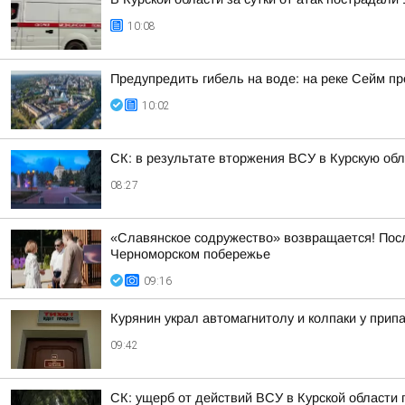
10:08
Предупредить гибель на воде: на реке Сейм 
10:02
СК: в результате вторжения ВСУ в Курскую об
08:27
«Славянское содружество» возвращается! Пос
Черноморском побережье
09:16
Курянин украл автомагнитолу и колпаки у при
09:42
СК: ущерб от действий ВСУ в Курской области