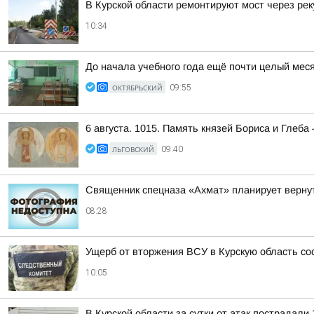
В Курской области ремонтируют мост через рек
10:34
До начала учебного года ещё почти целый меся
ОКТЯБРЬСКИЙ
09:55
6 августа. 1015. Память князей Бориса и Глеба 
ЛЬГОВСКИЙ
09:40
Священник спецназа «Ахмат» планирует вернут
08:28
Ущерб от вторжения ВСУ в Курскую область со
10:05
В Курской области за сутки от атак пострадали 