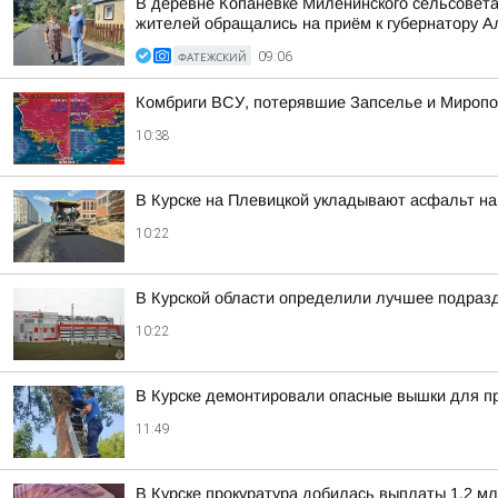
В деревне Копанёвке Миленинского сельсовета
жителей обращались на приём к губернатору Ал
ФАТЕЖСКИЙ
09:06
Комбриги ВСУ, потерявшие Запселье и Миропол
10:38
В Курске на Плевицкой укладывают асфальт на
10:22
В Курской области определили лучшее подраз
10:22
В Курске демонтировали опасные вышки для п
11:49
В Курске прокуратура добилась выплаты 1,2 м