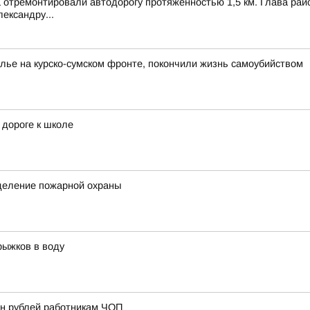
 отремонтировали автодорогу протяженностью 1,5 км. Глава рай
ександру...
ье на курско-сумском фронте, покончили жизнь самоубийством
 дороге к школе
деление пожарной охраны
рыжков в воду
лн рублей работникам ЧОП