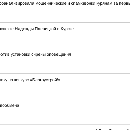
оанализировала мошеннические и спам-звонки курянам за первы
оспекте Надежды Плевицкой в Курске
ротив установки сирены оповещения
вку на конкурс «Благоустрой!»
игообмена