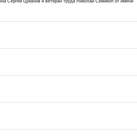
она Сергей Цуканов и ветеран труда Николай Семикоп от имени