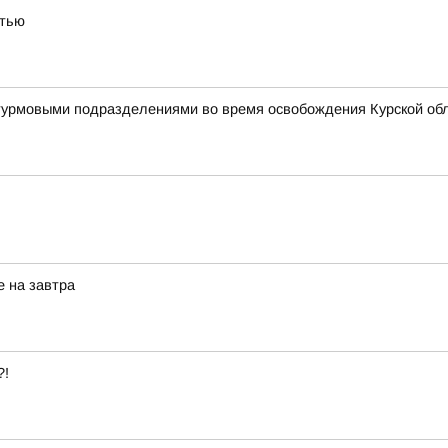
стью
штурмовыми подразделениями во время освобождения Курской об
е на завтра
?!