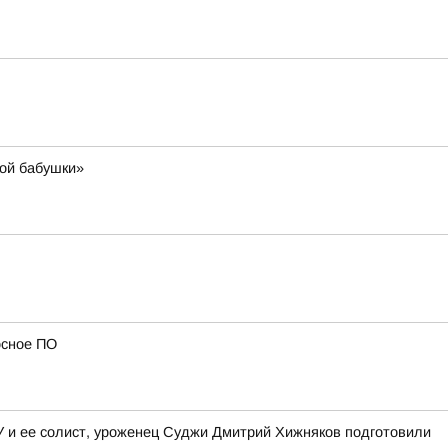
ной бабушки»
осное ПО
ГУ и ее солист, уроженец Суджи Дмитрий Хижняков подготовили