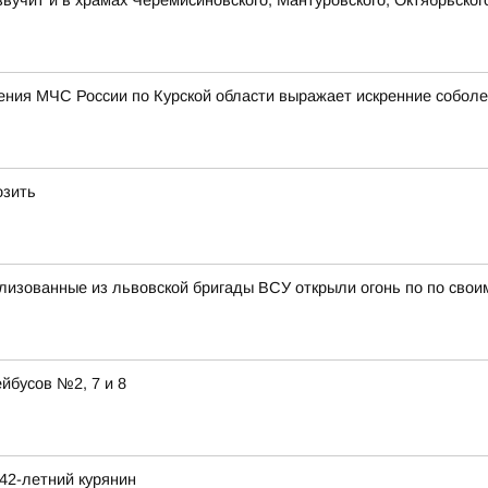
учит и в храмах Черемисиновского, Мантуровского, Октябрьског
ления МЧС России по Курской области выражает искренние собол
озить
изованные из львовской бригады ВСУ открыли огонь по по свои
йбусов №2, 7 и 8
42-летний курянин