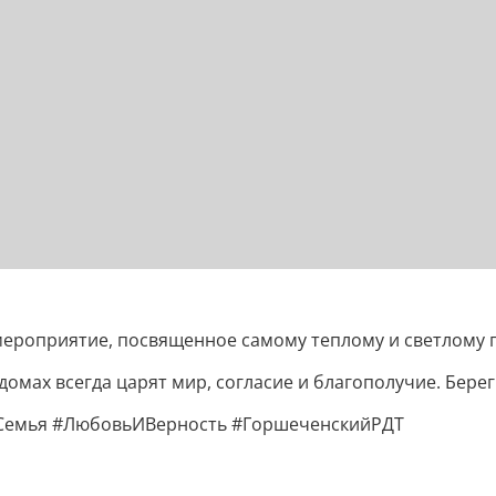
мероприятие, посвященное самому теплому и светлому п
мах всегда царят мир, согласие и благополучие. Береги
Семья #ЛюбовьИВерность #ГоршеченскийРДТ