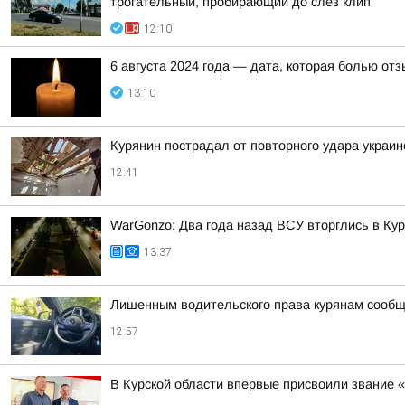
трогательный, пробирающий до слез клип
12:10
6 августа 2024 года — дата, которая болью от
13:10
Курянин пострадал от повторного удара украи
12:41
WarGonzo: Два года назад ВСУ вторглись в Кур
13:37
Лишенным водительского права курянам сообщ
12:57
В Курской области впервые присвоили звание 