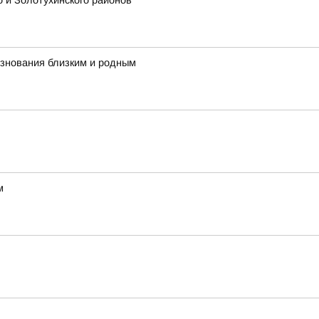
о и Золотухинского районов
езнования близким и родным
м