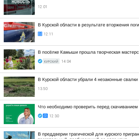
12:01
В Курской области в результате вторжения пог
12:11
В посёлке Камыши прошла творческая мастерск
КУРСКИЙ
14:04
В Курской области убрали 4 незаконные свалки
13:50
Что необходимо проверить перед скачиванием
12:30
В преддверии трагической для курского пригра