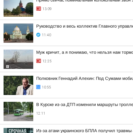
Прямо сейчас поминальный колокольный звон зв
13:09
Руководство и весь коллектив Главного управ
11:40
Муж кричит, а я понимаю, что нельзя нам торм
12:25
Полковник Геннадий Алехин: Под Сумами мобил
10:55
В Курске из-за ДТП изменили маршруты тролле
12:11
Из-за атаки украинского БПЛА получил травмы 