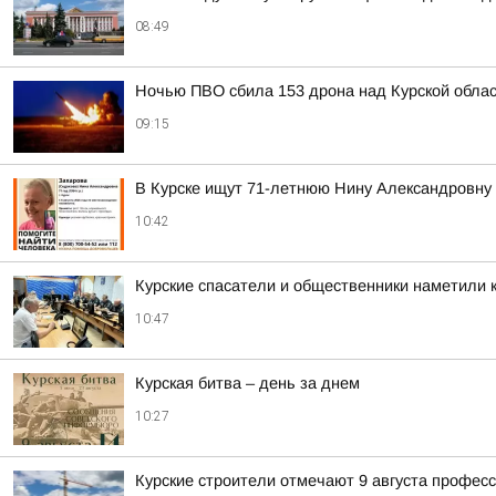
08:49
Ночью ПВО сбила 153 дрона над Курской облас
09:15
В Курске ищут 71-летнюю Нину Александровну
10:42
Курские спасатели и общественники наметили к
10:47
Курская битва – день за днем
10:27
Курские строители отмечают 9 августа профес