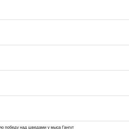
ую победу над шведами у мыса Гангут