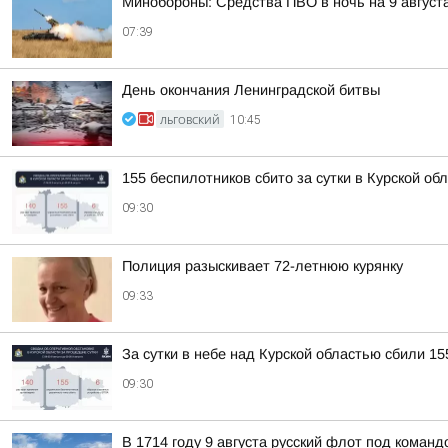
Минобороны: Средства ПВО в ночь на 9 авгус
07:39
День окончания Ленинградской битвы
ЛЬГОВСКИЙ
10:45
155 беспилотников сбито за сутки в Курской об
09:30
Полиция разыскивает 72-летнюю курянку
09:33
За сутки в небе над Курской областью сбили 1
09:30
В 1714 году 9 августа русский флот под коман