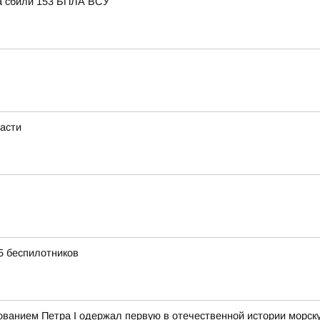
та сбили 153 БПЛА ВСУ
ласти
55 беспилотников
дованием Петра I одержал первую в отечественной истории морск