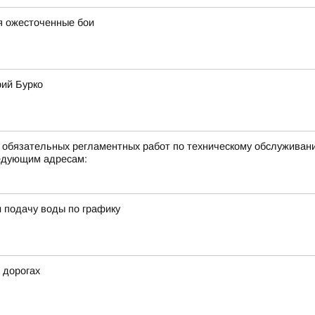
я ожесточенные бои
рий Бурко
е обязательных регламентных работ по техническому обслуживан
едующим адресам:
 подачу воды по графику
 дорогах