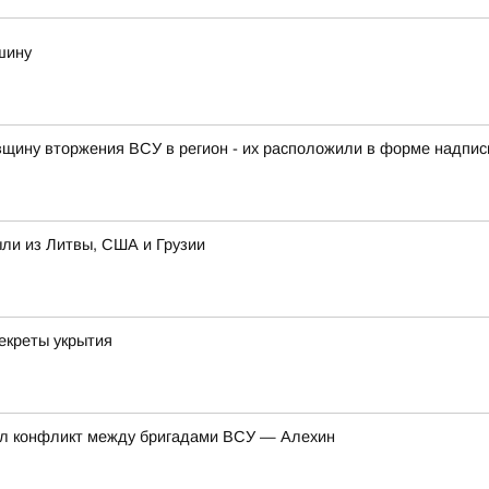
шину
овщину вторжения ВСУ в регион - их расположили в форме надписи
ыли из Литвы, США и Грузии
екреты укрытия
нул конфликт между бригадами ВСУ — Алехин