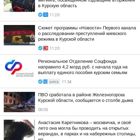
митинге, посвящённом годовщине вторжения
в Курскую область
11:20
Сюжет программы «Новости» Первого канала
о расследовании преступлений киевского
режима в Курской области
11:20
Региональное Отделение Соцфонда
направило 4,2 млрд руб. с начала года на
выплату единого пособия курским семьям
КУРСК
11:34
ПВО сработала в районе Железногорска
Курской области, сообщается о столбе дыма
00:03
Анастасия Каретникова – москвичка, и своё
лето она могла бы проводить на открытых
верандах, в парках и на набережных столицы,
но