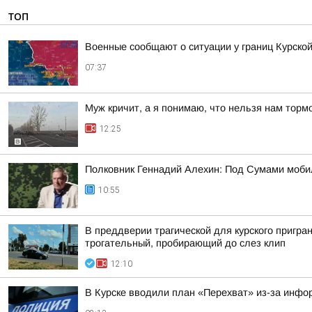
ТОП
Военные сообщают о ситуации у границ Курской
07:37
Муж кричит, а я понимаю, что нельзя нам торм
12:25
Полковник Геннадий Алехин: Под Сумами мобил
10:55
В преддверии трагической для курского пригра
трогательный, пробирающий до слез клип
12:10
В Курске вводили план «Перехват» из-за инфо