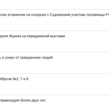
ан вторжения на соседних с Суджанским участках госграницы РФ 
оргия Жукова на передвижной выставке
ь я узнал от гражданских людей
йбусов №2, 7 и 8
 правосудия более двух лет