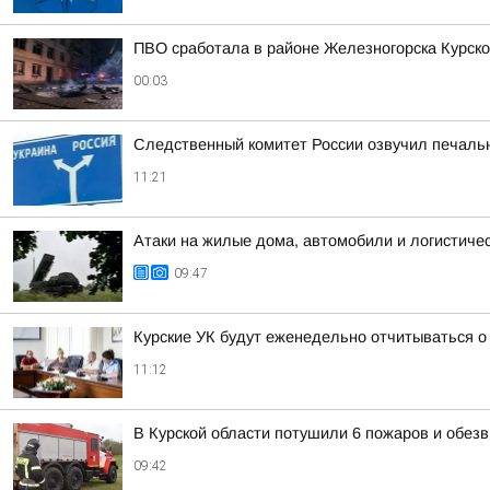
ПВО сработала в районе Железногорска Курско
00:03
Следственный комитет России озвучил печальн
11:21
Атаки на жилые дома, автомобили и логистичес
09:47
Курские УК будут еженедельно отчитываться о 
11:12
В Курской области потушили 6 пожаров и обезв
09:42