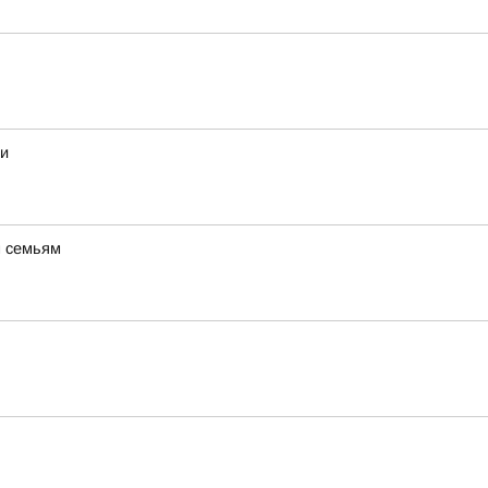
ти
м семьям