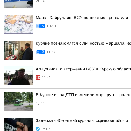
08:13
Марат Хайруллин: ВСУ полностью провалили пл
10:40
Куряне познакомятся с личностью Маршала Ге
11:27
Алаудинов: о вторжении ВСУ в Курскую област
11:42
В Курске из-за ДТП изменили маршруты тролле
12:11
Задержан 45-летний курянин, скрывавшийся от
12:07