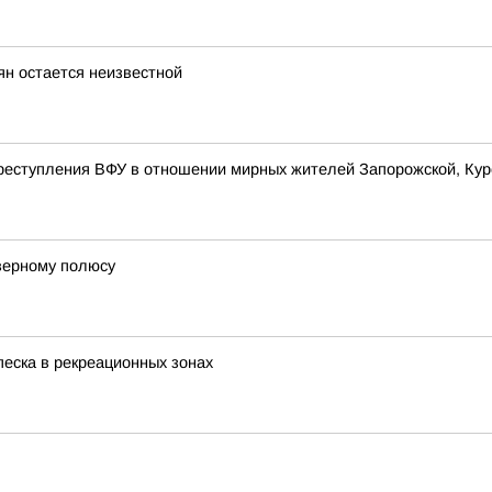
н остается неизвестной
реступления ВФУ в отношении мирных жителей Запорожской, Курс
еверному полюсу
песка в рекреационных зонах