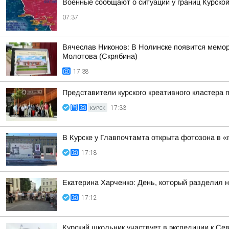
Военные сообщают о ситуации у границ Курской
07:37
Вячеслав Никонов: В Нолинске появится мемо
Молотова (Скрябина)
17:38
Представители курского креативного кластера 
КУРСК
17:33
В Курске у Главпочтамта открыта фотозона в 
17:18
Екатерина Харченко: День, который разделил 
17:12
Курский школьник участвует в экспедиции к С