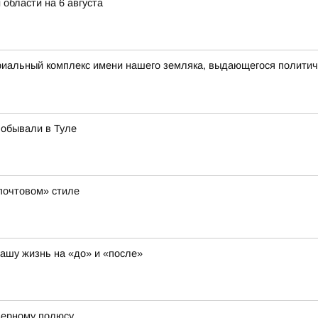
 области на 6 августа
риальный комплекс имени нашего земляка, выдающегося полити
побывали в Туле
«почтовом» стиле
нашу жизнь на «до» и «после»
еверному полюсу