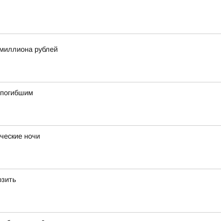
 миллиона рублей
о погибшим
ческие ночи
озить