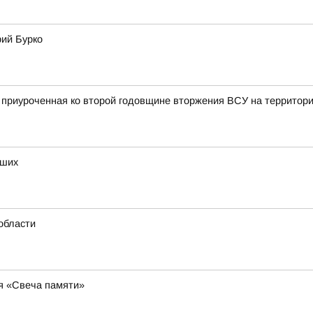
рий Бурко
, приуроченная ко второй годовщине вторжения ВСУ на территор
бших
области
ия «Свеча памяти»