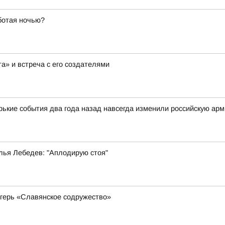
ботая ночью?
а» и встреча с его создателями
орькие события два года назад навсегда изменили российскую ар
лья Лебедев: "Аплодирую стоя"
герь «Славянское содружество»