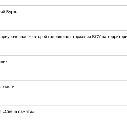
рий Бурко
, приуроченная ко второй годовщине вторжения ВСУ на территор
бших
области
ия «Свеча памяти»