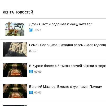
ЛЕНТА НОВОСТЕЙ
Друзья, вот и подошёл к концу четверг
00:27
Роман Сапоньков: Сегодня вспоминали годовщ
00:12
В Курске более 4,5 тысяч свечей зажгли в год
00:09
Евгений Маслов: Вместе с курянами. Помним
00:03