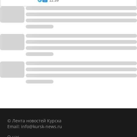
12:39
© Лента новостей Курска
Email:
info@kursk-news.ru
О нас