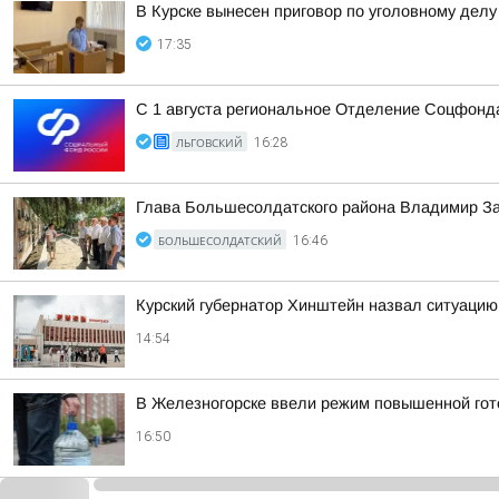
В Курске вынесен приговор по уголовному дел
17:35
С 1 августа региональное Отделение Соцфонда
ЛЬГОВСКИЙ
16:28
Глава Большесолдатского района Владимир За
БОЛЬШЕСОЛДАТСКИЙ
16:46
Курский губернатор Хинштейн назвал ситуацию
14:54
В Железногорске ввели режим повышенной гото
16:50