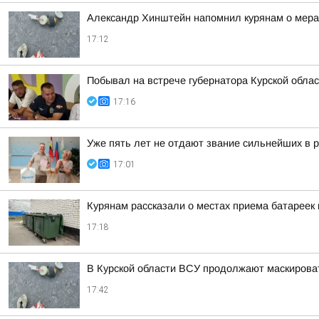
Александр Хинштейн напомнил курянам о мерах
17:12
Побывал на встрече губернатора Курской обл
17:16
Уже пять лет не отдают звание сильнейших в р
17:01
Курянам рассказали о местах приема батареек 
17:18
В Курской области ВСУ продолжают маскирова
17:42