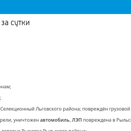
за сутки
онам;
;
е Селекционный Льговского района; повреждён грузовой
рели, уничтожен
автомобиль
,
ЛЭП
повреждена в Рыльс