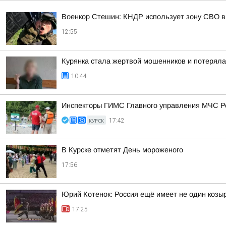
Военкор Стешин: КНДР использует зону СВО в
12:55
Курянка стала жертвой мошенников и потеряла
10:44
Инспекторы ГИМС Главного управления МЧС Рос
КУРСК
17:42
В Курске отметят День мороженого
17:56
Юрий Котенок: Россия ещё имеет не один козыр
17:25