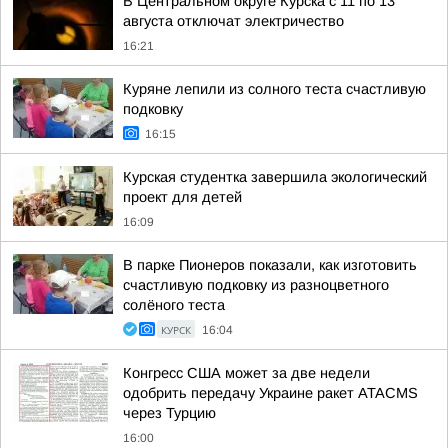
В Центральном округе Курска с 11 по 13
августа отключат электричество
16:21
Куряне лепили из солного теста счастливую
подковку
16:15
Курская студентка завершила экологический
проект для детей
16:09
В парке Пионеров показали, как изготовить
счастливую подковку из разноцветного
солёного теста
КУРСК
16:04
Конгресс США может за две недели
одобрить передачу Украине ракет ATACMS
через Турцию
16:00