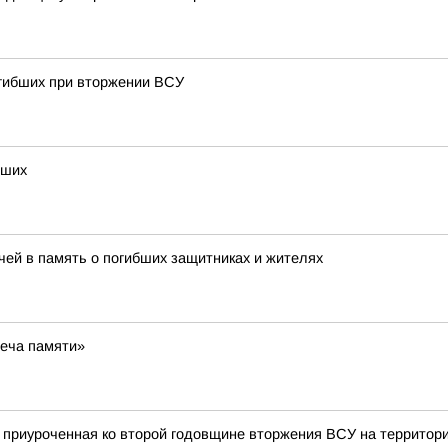
огибших при вторжении ВСУ
бших
ечей в память о погибших защитниках и жителях
веча памяти»
, приуроченная ко второй годовщине вторжения ВСУ на территор