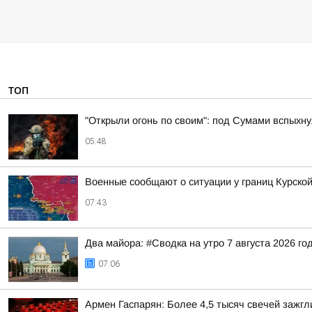
ТОП
"Открыли огонь по своим": под Сумами вспых
05:48
Военные сообщают о ситуации у границ Курской
07:43
Два майора: #Сводка на утро 7 августа 2026 го
07:06
Армен Гаспарян: Более 4,5 тысяч свечей зажгл