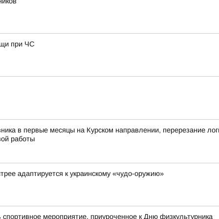
ников
ощи при ЧС
ника в первые месяцы на Курском направлении, перерезание ло
вой работы
стрее адаптируется к украинскому «чудо-оружию»
 спортивное мероприятие, приуроченное к Дню физкультурника