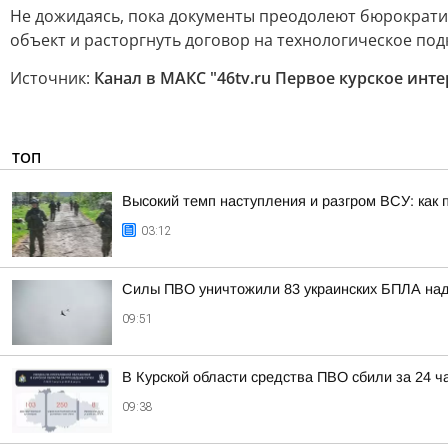
Не дожидаясь, пока документы преодолеют бюрократ
объект и расторгнуть договор на технологическое по
Источник:
Канал в МАКС "46tv.ru Первое курское инт
ТОП
Высокий темп наступления и разгром ВСУ: как 
03:12
Силы ПВО уничтожили 83 украинских БПЛА над
09:51
В Курской области средства ПВО сбили за 24 ч
09:38