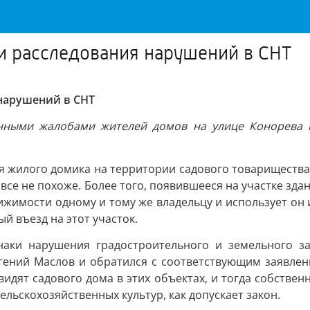
и расследования нарушений в СНТ
 нарушений в СНТ
янными жалобами жителей домов на улице Конорева н
я жилого домика на территории садового товарищества
все не похоже. Более того, появившееся на участке здан
жимости одному и тому же владельцу и использует он их
й въезд на этот участок.
знаки нарушения градостроительного и земельного з
вгений Маслов и обратился с соответствующим заявле
видят садового дома в этих объектах, и тогда собствен
ельскохозяйственных культур, как допускает закон.