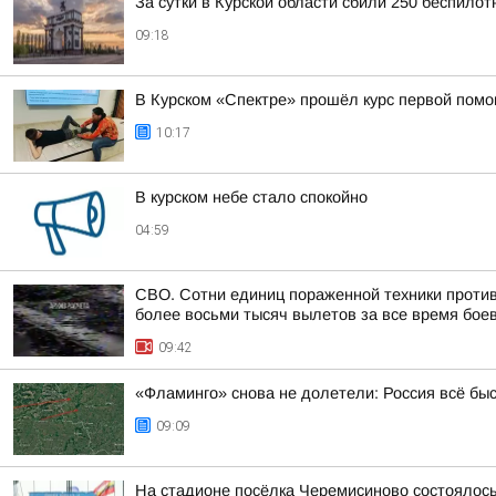
За сутки в Курской области сбили 250 беспилот
09:18
В Курском «Спектре» прошёл курс первой пом
10:17
В курском небе стало спокойно
04:59
СВО. Сотни единиц пораженной техники против
более восьми тысяч вылетов за все время бое
09:42
«Фламинго» снова не долетели: Россия всё бы
09:09
На стадионе посёлка Черемисиново состоялось