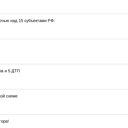
очью над 15 субъектами РФ:
ов и 5 ДТП
жой схеме
тора!