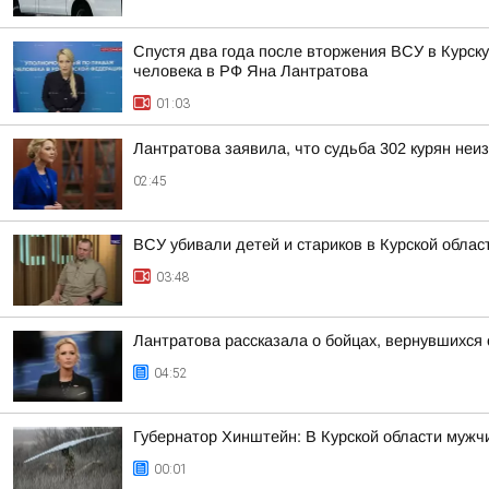
Спустя два года после вторжения ВСУ в Курск
человека в РФ Яна Лантратова
01:03
Лантратова заявила, что судьба 302 курян неи
02:45
ВСУ убивали детей и стариков в Курской облас
03:48
Лантратова рассказала о бойцах, вернувшихся
04:52
Губернатор Хинштейн: В Курской области мужчи
00:01