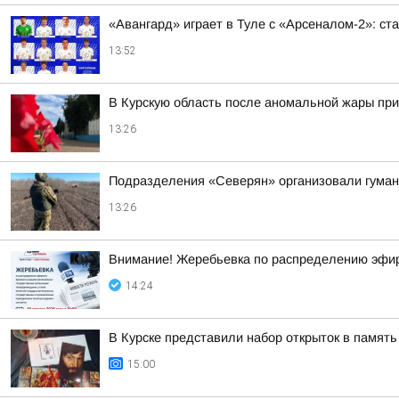
«Авангард» играет в Туле с «Арсеналом-2»: ст
13:52
В Курскую область после аномальной жары пр
13:26
Подразделения «Северян» организовали гуман
13:26
Внимание! Жеребьевка по распределению эфир
14:24
В Курске представили набор открыток в память
15:00