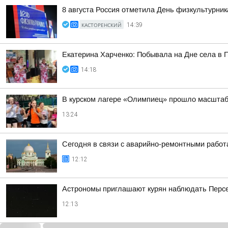
8 августа Россия отметила День физкультурник
КАСТОРЕНСКИЙ
14:39
Екатерина Харченко: Побывала на Дне села в 
14:18
В курском лагере «Олимпиец» прошло масштаб
13:24
Сегодня в связи с аварийно-ремонтными работ
12:12
Астрономы приглашают курян наблюдать Персе
12:13