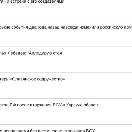
а» и встреча с его создателями
орькие события два года назад навсегда изменили российскую ар
лья Лебедев: "Аплодирую стоя"
герь «Славянское содружество»
лекла РФ после вторжения ВСУ в Курскую область
тся пропавшими без вести после вторжения ВСУ