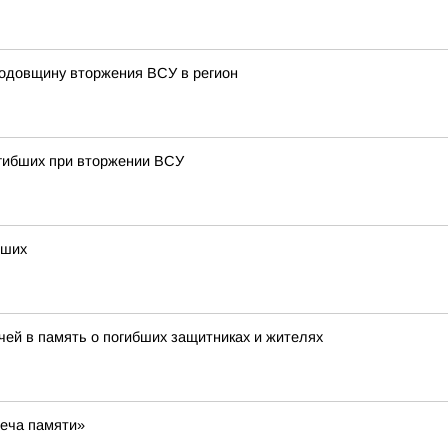
годовщину вторжения ВСУ в регион
огибших при вторжении ВСУ
бших
ечей в память о погибших защитниках и жителях
веча памяти»