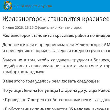
Железногорск становится красивее
Официально
Железногорск
9 июня 2026, 15:19
Железногорск становится красивее: работа по внед
Дорогие жители и предприниматели Железногорска! Мы
и приведению в порядок фасадов и входных групп в на
Задача не в том, чтобы создавать трудности бизнесу
подчёркивать наше уважение к жителям и гостям го
комфортно каждому».
В мае этого года удалось реализовать следующее:
По улице Ленина (от улицы Гагарина до улицы Рокос
• Проведено
7 встреч
с собственниками нежилых зданий
• В обсуждениях приняли участие
35 человек
, включая