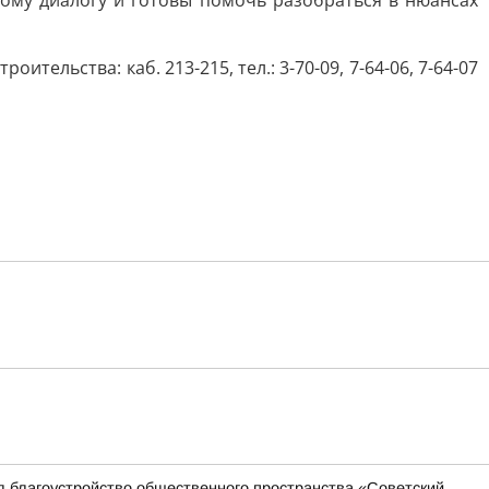
ному диалогу и готовы помочь разобраться в нюансах
ельства: каб. 213-215, тел.: 3-70-09, 7-64-06, 7-64-07
л благоустройство общественного пространства «Советский