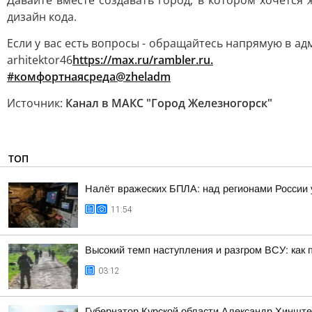
Давайте вместе создавать город, в котором хочется
дизайн кода.
Если у вас есть вопросы - обращайтесь напрямую в адми
arhitektor46
https://max.ru/rambler.ru.
#комфортнаясреда@zheladm
Источник:
Канал в МАКС "Город Железногорск"
ТОП
Налёт вражеских БПЛА: над регионами России 
11:54
Высокий темп наступления и разгром ВСУ: как 
03:12
Губернатор Курской области Александр Хинште