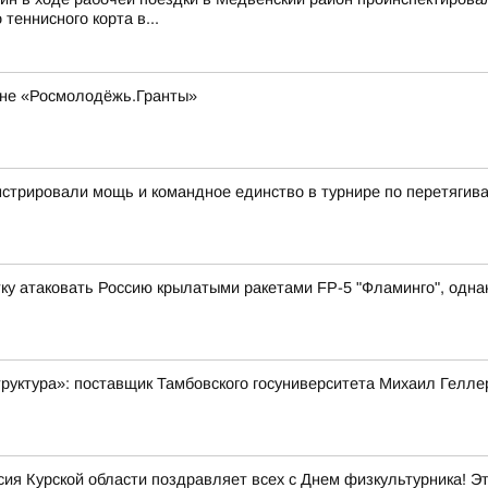
 теннисного корта в...
оне «Росмолодёжь.Гранты»
стрировали мощь и командное единство в турнире по перетягив
у атаковать Россию крылатыми ракетами FP-5 "Фламинго", однако
руктура»: поставщик Тамбовского госуниверситета Михаил Гелле
ия Курской области поздравляет всех с Днем физкультурника! Эт