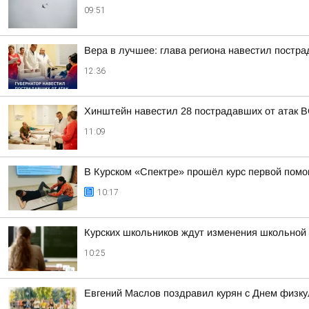
09:51
Вера в лучшее: глава региона навестил постра
12:36
Хинштейн навестил 28 пострадавших от атак В
11:09
В Курском «Спектре» прошёл курс первой пом
10:17
Курских школьников ждут изменения школьной 
10:25
Евгений Маслов поздравил курян с Днем физку