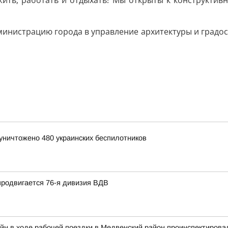
 жить, работать и отдыхать! Мы открыты к конструктив
нистрацию города в управление архитектуры и градостроит
уничтожено 480 украинских беспилотников
продвигается 76-я дивизия ВДВ
йн в ходе рабочей поездки в Медвенский район проинспектирова