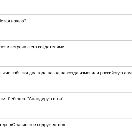
ботая ночью?
а» и встреча с его создателями
орькие события два года назад навсегда изменили российскую ар
лья Лебедев: "Аплодирую стоя"
герь «Славянское содружество»