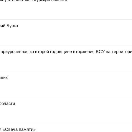
рий Бурко
, приуроченная ко второй годовщине вторжения ВСУ на территор
бших
области
ия «Свеча памяти»