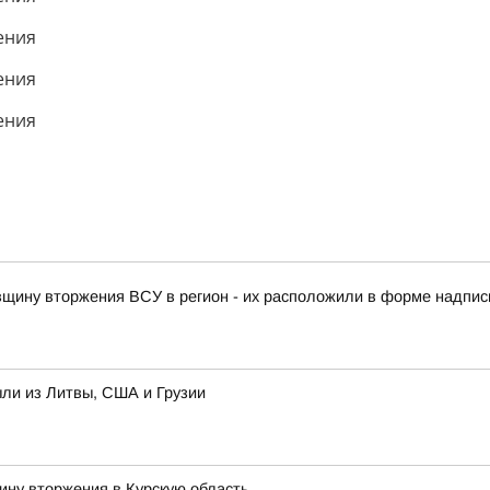
овщину вторжения ВСУ в регион - их расположили в форме надписи
ыли из Литвы, США и Грузии
ину вторжения в Курскую область