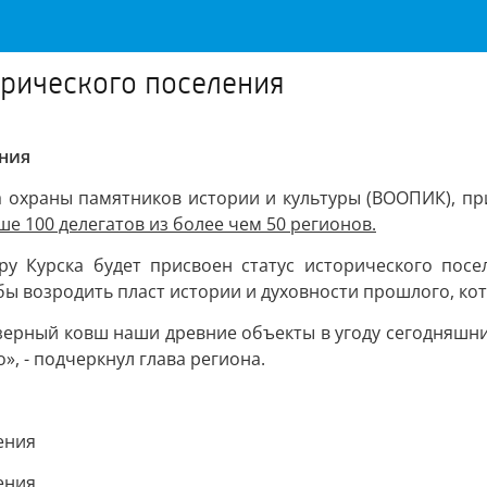
орического поселения
ения
тва охраны памятников истории и культуры (ВООПИК), п
ше 100 делегатов из более чем 50 регионов.
ру Курска будет присвоен статус исторического посе
обы возродить пласт истории и духовности прошлого, ко
озерный ковш наши древние объекты в угоду сегодняшн
», - подчеркнул глава региона.