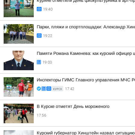
Куряне отметили День физкультурника в арт-п
19:40
Парки, пляжи и спортплощадки: Александр Хин
19:22
Памяти Романа Каменева: как курский офицер 
19:03
Инспекторы ГИМС Главного управления МЧС Рос
КУРСК
17:42
В Курске отметят День мороженого
17:56
Курский губернатор Хинштейн назвал ситуацию