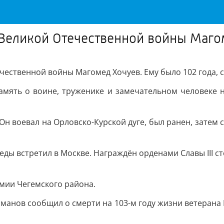
 Великой Отечественной войны Маго
чественной войны Магомед Хочуев. Ему было 102 года,
память о воине, труженике и замечательном человеке 
 Он воевал на Орловско-Курской дуге, был ранен, затем
ды встретил в Москве. Награждён орденами Славы III ст
мии Чегемского района.
ейманов сообщил о смерти на 103-м году жизни ветерана