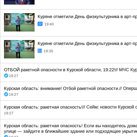
Куряне отметили День физкультурника в арт-п
19:40
Куряне отметили День физкультурника в арт-п
19:35
ОТБОЙ ракетной опасности в Курской области, 19:22!//
МЧС Кур
19:27
Курская область: внимание! Отбой ракетной опасности.//
Оперш
19:27
Курская область: ракетная опасность!//
Сейм: новости Курской 
19:27
Курская область: ракетная опасность! Если вы находитесь дом
улице — зайдите в ближайшее здание или подходящее укрытие