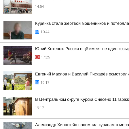
14:54
Курянка стала жертвой мошенников и потеряла
10:44
Юрий Котенок: Россия ещё имеет не один козыр
17:25
Евгений Маслов и Василий Пискарёв осмотрели
19:17
В Центральном округе Курска Снесено 11 гараж
19:17
Александр Хинштейн напомнил курянам о мерах