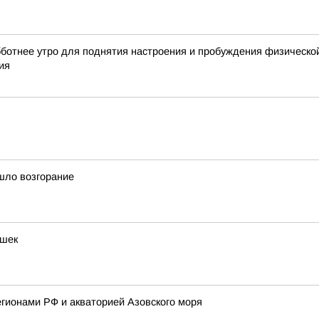
бботнее утро для поднятия настроения и пробуждения физической
ия
шло возгорание
ошек
гионами РФ и акваторией Азовского моря