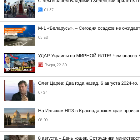
С чем и зачем Владимир Зеленский прилетел 
01:57
М-1 «Беларусь». – Сегодня осадков не ожидае
05:33
УДАР Украины по МИРНОЙ ЯЛТЕ! Чем опасна 
Вчера, 22:30
Олег Царёв: Два года назад, 6 августа 2024-го,
07:24
На Ильском НПЗ в Краснодарском крае произо
08:09
8 августа – День кошек. Сотрудники министер