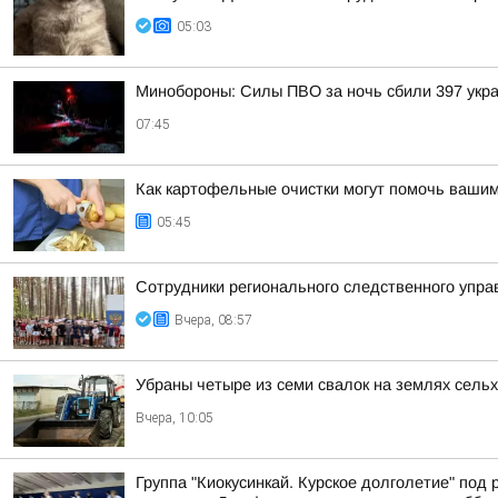
05:03
Минобороны: Силы ПВО за ночь сбили 397 укра
07:45
Как картофельные очистки могут помочь вашим
05:45
Сотрудники регионального следственного упр
Вчера, 08:57
Убраны четыре из семи свалок на землях сель
Вчера, 10:05
Группа "Киокусинкай. Курское долголетие" под