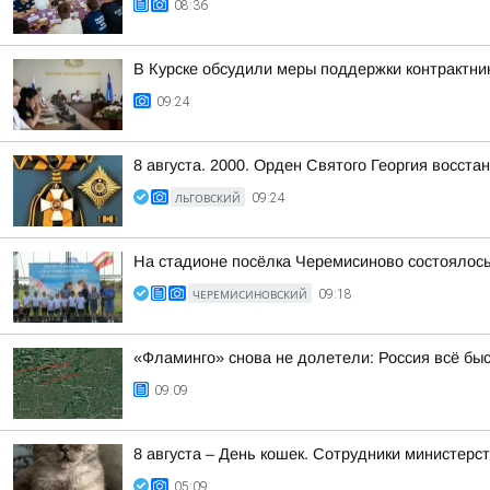
08:36
В Курске обсудили меры поддержки контрактни
09:24
8 августа. 2000. Орден Святого Георгия восста
ЛЬГОВСКИЙ
09:24
На стадионе посёлка Черемисиново состоялось
ЧЕРЕМИСИНОВСКИЙ
09:18
«Фламинго» снова не долетели: Россия всё бы
09:09
8 августа – День кошек. Сотрудники министер
05:09