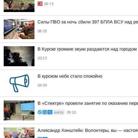
09:15
Силы ПВО за ночь сбили 397 БПЛА ВСУ над ре
08:05
В Курске громкие звуки раздаются над городом
00:25
В курском небе стало спокойно
04:59
В «Спектре» провели занятие по оказанию пе
КУРСК
09:33
Александр Хинштейн: Волонтеры, вы — настоящ