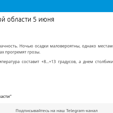
й области 5 июня
ачность. Ночью осадки маловероятны, однако местами
ах прогремят грозы.
мпература составит +8...+13 градусов, а днем столби
ласти"
Подписывайтесь на наш Telegram-канал