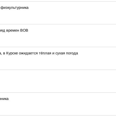
 физкультурника
аряд времен ВОВ
а, в Курске ожидается тёплая и сухая погода
рника