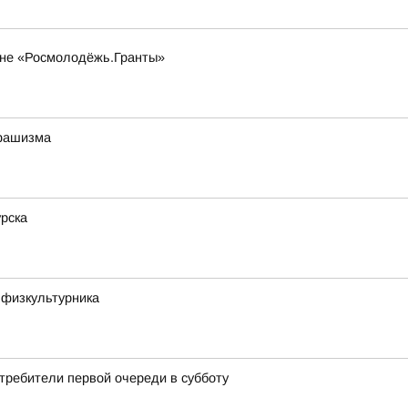
оне «Росмолодёжь.Гранты»
 фашизма
рска
 физкультурника
отребители первой очереди в субботу