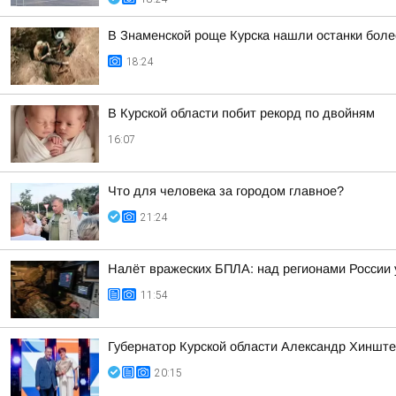
В Знаменской роще Курска нашли останки боле
18:24
В Курской области побит рекорд по двойням
16:07
Что для человека за городом главное?
21:24
Налёт вражеских БПЛА: над регионами России 
11:54
Губернатор Курской области Александр Хинште
20:15