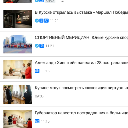
КУРСК
11:21
В Курске открылась выставка «Маршал Победы
11:21
СПОРТИВНЫЙ МЕРИДИАН. Юные курские спортсм
11:21
Александр Хинштейн навестил 28 пострадавших
11:18
Куряне могут посмотреть экспозиции виртуаль
09:08
Губернатор навестил пострадавших в больнице
11:15