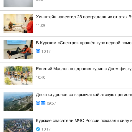
Хинштейн навестил 28 пострадавших от атак В
11:09
В Курском «Спектре» прошёл курс первой пом
10:17
Евгений Маслов поздравил курян с Днем физку
10:40
Десятки дронов со взрывчаткой атакуют регионы
09:57
Курские спасатели МЧС России показали силу 
10:17