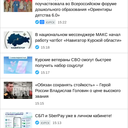
поучаствовала во Всероссийском форуме
дошкольного образования «Ориентиры
детства 6.0»
КУРСК
15:22
В национальном мессенджере МАКС начал
работу чатбот «Навигатор Курской области»
15:18
Курские ветераны СВО смогут быстрее
получить набор соцуслуг
15:17
«Обязан сохранять стойкость» – Герой
России Владислав Головин о цене высокого
звания
15:15
СБП и SberPay уже в личном кабинете!
КУРСК
15:13