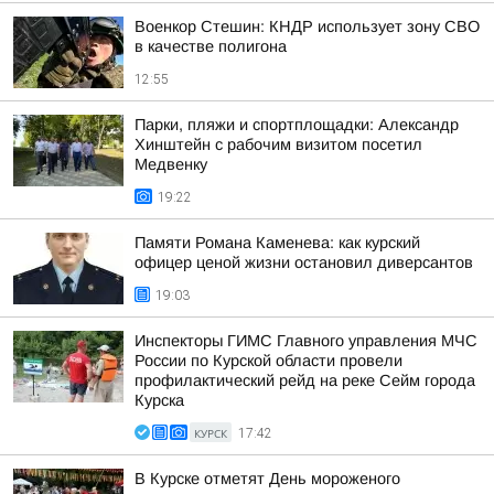
Военкор Стешин: КНДР использует зону СВО
в качестве полигона
12:55
Парки, пляжи и спортплощадки: Александр
Хинштейн с рабочим визитом посетил
Медвенку
19:22
Памяти Романа Каменева: как курский
офицер ценой жизни остановил диверсантов
19:03
Инспекторы ГИМС Главного управления МЧС
России по Курской области провели
профилактический рейд на реке Сейм города
Курска
КУРСК
17:42
В Курске отметят День мороженого