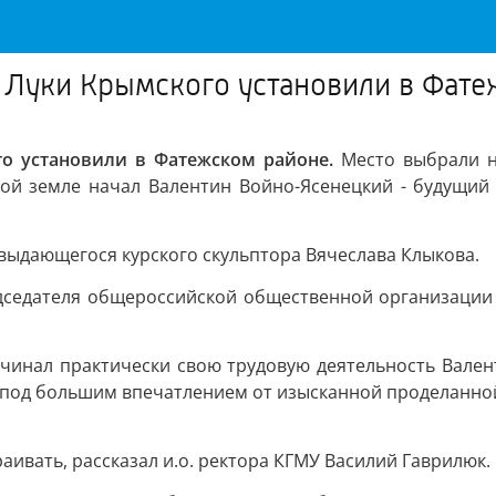
я Луки Крымского установили в Фат
го установили в Фатежском районе.
Место выбрали не
кой земле начал Валентин Войно-Ясенецкий - будущий
 выдающегося курского скульптора Вячеслава Клыкова.
едседателя общероссийской общественной организации
начинал практически свою трудовую деятельность Вален
ь под большим впечатлением от изысканной проделанной
аивать, рассказал и.о. ректора КГМУ Василий Гаврилюк.