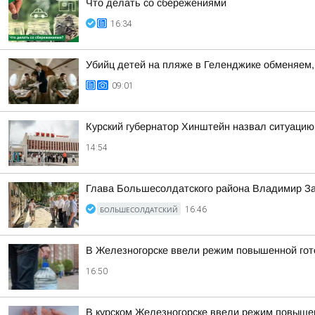
Что делать со сбережениями
16:34
Убийц детей на пляже в Геленджике обменяем, 
09:01
Курский губернатор Хинштейн назвал ситуацию
14:54
Глава Большесолдатского района Владимир За
БОЛЬШЕСОЛДАТСКИЙ
16:46
В Железногорске ввели режим повышенной гото
16:50
В курском Железногорске ввели режим повышен